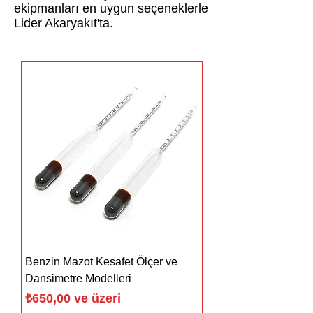
ekipmanları en uygun seçeneklerle
Lider Akaryakıt'ta.
Benzin Mazot Kesafet Ölçer ve
Dansimetre Modelleri
İndirimli Fiyat
₺650,00
ve üzeri