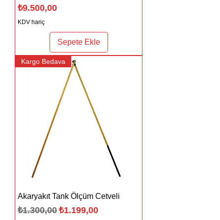
Fiyat
₺9.500,00
KDV hariç
Sepete Ekle
Kargo Bedava
Akaryakıt Tank Ölçüm Cetveli
Normal Fiyat
İndirimli Fiyat
₺1.300,00
₺1.199,00