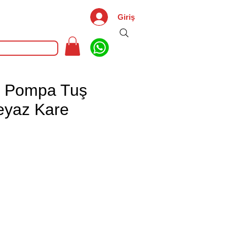
Giriş
t Pompa Tuş
eyaz Kare
iyat