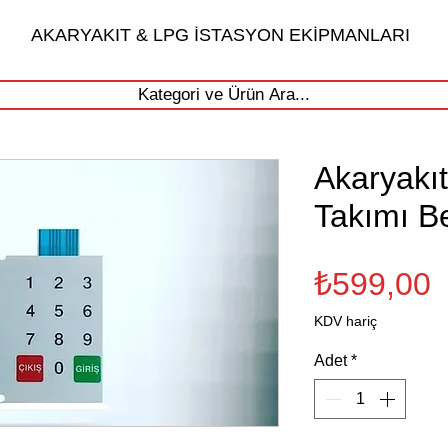
AKARYAKIT & LPG İSTASYON EKİPMANLARI
Kategori ve Ürün Ara...
Akaryakı
Takımı B
F
₺599,00
KDV hariç
Adet
*