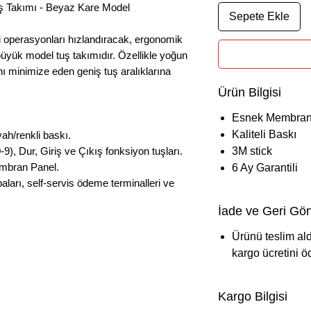
ş Takımı - Beyaz Kare Model
Sepete Ekle
 operasyonları hızlandıracak, ergonomik
üyük model tuş takımıdır. Özellikle yoğun
nı minimize eden geniş tuş aralıklarına
Ürün Bilgisi
Esnek Membra
Kaliteli Baskı
ah/renkli baskı.
), Dur, Giriş ve Çıkış fonksiyon tuşları.
3M stick
embran Panel.
6 Ay Garantili
ları, self-servis ödeme terminalleri ve
İade ve Geri Gön
Ürünü teslim al
kargo ücretini ö
Kargo Bilgisi