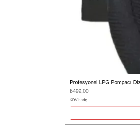
Profesyonel LPG Pompacı Dizli
Fiyat
₺499,00
KDV hariç