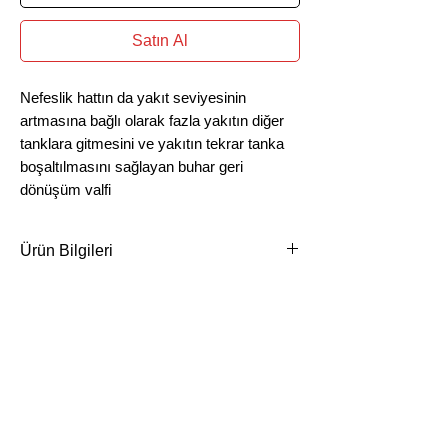
Satın Al
Nefeslik hattın da yakıt seviyesinin
artmasına bağlı olarak fazla yakıtın diğer
tanklara gitmesini ve yakıtın tekrar tanka
boşaltılmasını sağlayan buhar geri
dönüşüm valfi
Ürün Bilgileri
Ürün içinde basınca duyarlı yaylı bilye
sistemi bulunmaktadır basınç ile yakıt
ve buharı gerekliş yerlere tahliye
ederek yakıt için hem güvenlik hem geri
dönüşüm kazandırır