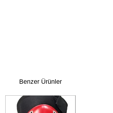
Benzer Ürünler
Yıkama