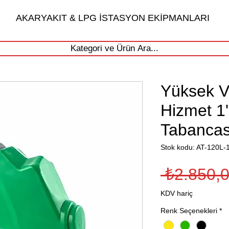
AKARYAKIT & LPG İSTASYON EKİPMANLARI
Kategori ve Ürün Ara...
Yüksek Ve
Hizmet 1'
Tabancas
Stok kodu: AT-120L-
 ₺2.850,0
KDV hariç
Renk Seçenekleri
*