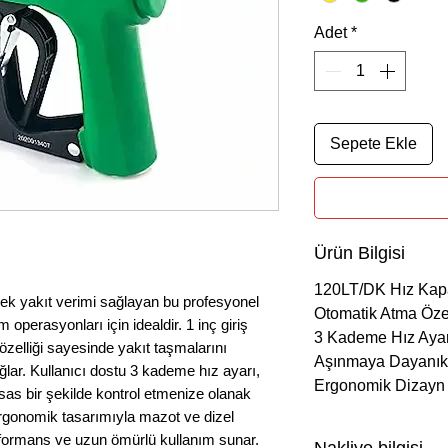
Adet
*
Sepete Ekle
Ürün Bilgisi
120LT/DK Hız Kapa
k yakıt verimi sağlayan bu profesyonel
Otomatik Atma Özel
operasyonları için idealdir. 1 inç giriş
3 Kademe Hız Ayar
elliği sayesinde yakıt taşmalarını
Aşınmaya Dayanık
ar. Kullanıcı dostu 3 kademe hız ayarı,
Ergonomik Dizayn
sas bir şekilde kontrol etmenize olanak
ergonomik tasarımıyla mazot ve dizel
rformans ve uzun ömürlü kullanım sunar.