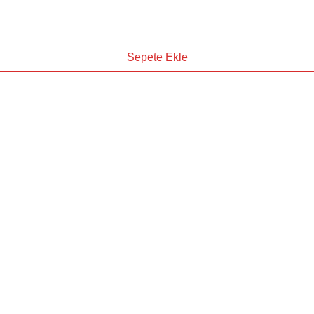
Sepete Ekle
Mağaza
Müşteri Destek
İletişim
Ana Sayfa
Yardım Merkezi
Tüm Ürünler
Hakkımızda
İletişim
Hakkımızda
Mağaza