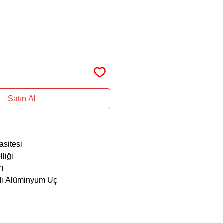
Satın Al
sitesi
liği
ı
lı Alüminyum Uç