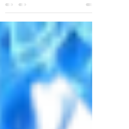
Yoğun kar ve sağanak yağışta güvenli
sürüş teknikleri ve akaryakıt istasyonları
için donma/su girmesi önlemleri. Lider
Akaryakıt kış rehberi