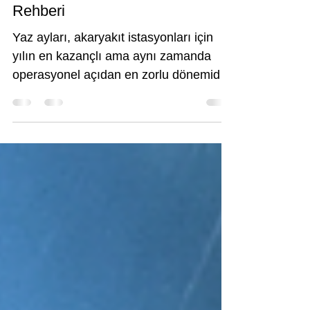
İstasyonlarında Arızaları Önleme
Rehberi
Yaz ayları, akaryakıt istasyonları için
yılın en kazançlı ama aynı zamanda
operasyonel açıdan en zorlu dönemidir.
Tatil seyahatleri, şehirlerarası yoğunluk
ve bunaltıcı sıcaklar, istasyonlardaki
tüm ekipmanların tam kapasite
çalışmasına neden olur. Pompaların
önünde kuyruklar oluşurken yaşanacak
tek bir saatlik bir duruş veya arıza,
sadece ciro kaybı değil, aynı zamanda
müşteri memnuniyetsizliği demektir.
Peki, yaz yoğunluğunda
istasyonunuzun aksamadan, saat gibi
çalışmasını