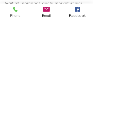
Eğitimli personel, güçlü market yapısı, 
doğru ekipman kullanımı ve dijital 
Phone
Email
Facebook
süreçlerle yönetilen bir istasyon; hem 
müşteri memnuniyetini artırır hem de 
uzun vadede daha yüksek kâr sağlar.
Hepsini Gör
Son Yazılar