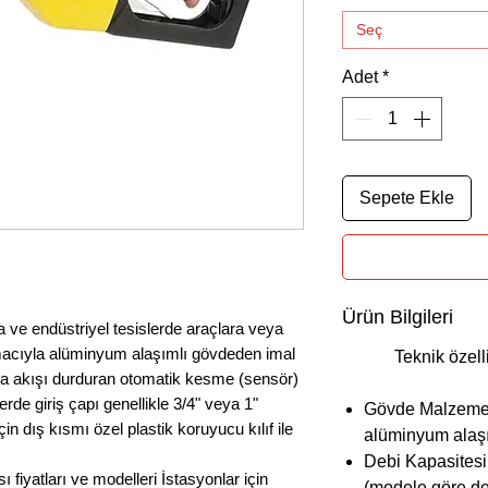
Seç
Adet
*
Sepete Ekle
Ürün Bilgileri
 ve endüstriyel tesislerde araçlara veya
amacıyla alüminyum alaşımlı gövdeden imal
Teknik özellik
da akışı durduran otomatik kesme (sensör)
erde giriş çapı genellikle 3/4" veya 1"
Gövde Malzemesi
n dış kısmı özel plastik koruyucu kılıf ile
alüminyum alaş
Debi Kapasitesi:
fiyatları ve modelleri İstasyonlar için
(modele göre de