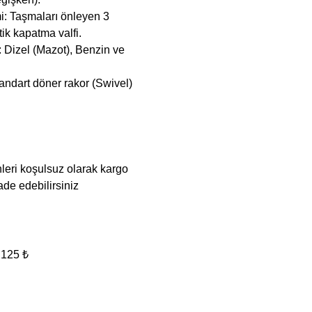
i: Taşmaları önleyen 3
ik kapatma valfi.
: Dizel (Mazot), Benzin ve
tandart döner rakor (Swivel)
nleri koşulsuz olarak kargo
ade edebilirsiniz
 125 ₺