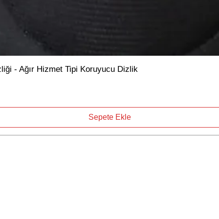
ği - Ağır Hizmet Tipi Koruyucu Dizlik
Sepete Ekle
Mağaza
Müşteri Destek
İletişim
Ana Sayfa