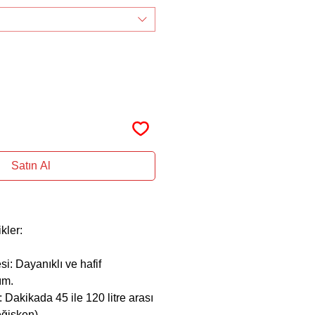
Satın Al
ler:
: Dayanıklı ve hafif
ım.
 Dakikada 45 ile 120 litre arası
ğişken).