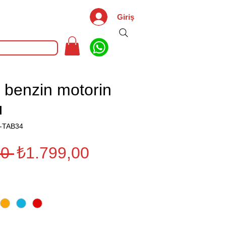
Giriş
 benzin motorin
ı
K-TAB34
Normal
İndirimli
0 
₺1.799,00
Fiyat
Fiyat