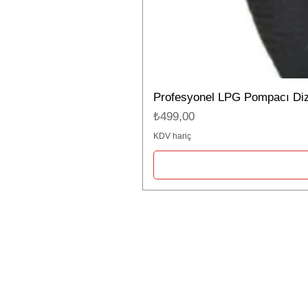
Profesyonel LPG Pompacı Dizli
Fiyat
₺499,00
KDV hariç
Firma Bilgileri
Lider Akaryakıt İstasyon