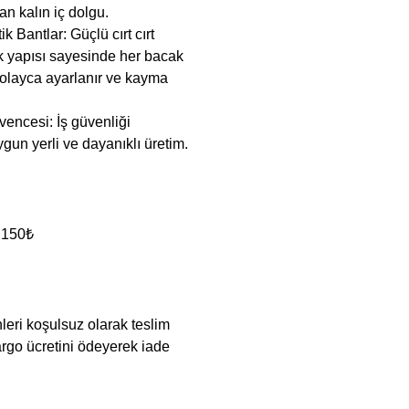
an kalın iç dolgu.
 Bantlar: Güçlü cırt cırt
k yapısı sayesinde her bacak
olayca ayarlanır ve kayma
vencesi: İş güvenliği
ygun yerli ve dayanıklı üretim.
 150₺
nleri koşulsuz olarak teslim
argo ücretini ödeyerek iade