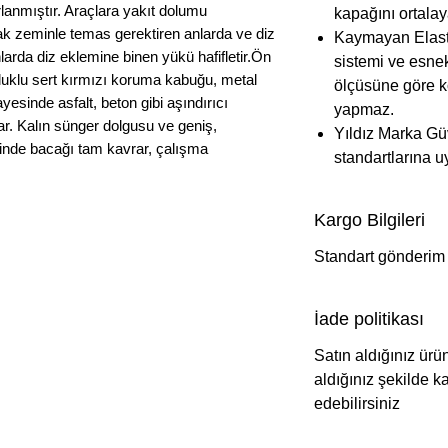
anmıştır. Araçlara yakıt dolumu
kapağını ortalay
ak zeminle temas gerektiren anlarda ve diz
Kaymayan Elastik
rda diz eklemine binen yükü hafifletir.Ön
sistemi ve esne
uklu sert kırmızı koruma kabuğu, metal
ölçüsüne göre k
ayesinde asfalt, beton gibi aşındırıcı
yapmaz.
ar. Kalın sünger dolgusu ve geniş,
Yıldız Marka Gü
esinde bacağı tam kavrar, çalışma
standartlarına u
Kargo Bilgileri
Standart gönderim
İade politikası
Satın aldığınız ürü
aldığınız şekilde k
edebilirsiniz