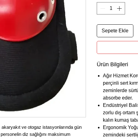
Sepete Ekle
Ürün Bilgileri
Ağır Hizmet Ko
perçinli sert kır
zeminlerde sürt
absorbe eder.
Endüstriyel Bali
zorlu dış ortam ş
kalın kumaş tab
 akaryakıt ve otogaz istasyonlarında gün
Ergonomik Yoğu
 personelin diz sağlığını maksimum
zemindeki sertliğ