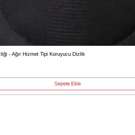
ği - Ağır Hizmet Tipi Koruyucu Dizlik
Sepete Ekle
Mağaza
Müşteri Destek