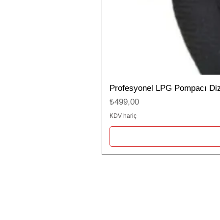
Profesyonel LPG Pompacı Dizli
Fiyat
₺499,00
KDV hariç
Firma Bilgileri