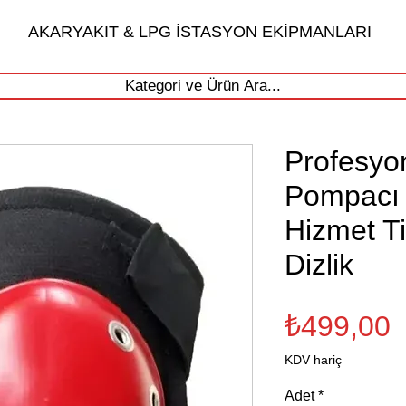
AKARYAKIT & LPG İSTASYON EKİPMANLARI
Kategori ve Ürün Ara...
Profesyo
Pompacı D
Hizmet T
Dizlik
F
₺499,00
KDV hariç
Adet
*