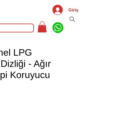
Giriş
nel LPG
izliği - Ağır
ipi Koruyucu
iyat