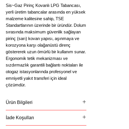
Sis~Gaz Pirinç Kovanlı LPG Tabancası,
yerli üretim tabancalar arasında en yüksek
malzeme kalitesine sahip, TSE
Standartlarının üzerinde bir üründür. Dolum
sırasında maksimum güvenlik sağlayan
pirinç (sarı) kovan yapısı, aşınmaya ve
korozyona karşı olağanüstü direnç
göstererek uzun ömürlü bir kullanım sunar.
Ergonomik tetik mekanizması ve
sızdırmazlık garantili bağlantı noktaları ile
otogaz istasyonlarında profesyonel ve
emniyetli yakıt transferi için ideal
çözümdür.
Ürün Bilgileri
Ürün Pirinç (Sarı) Kovanlı Sertlik R480
İade Koşulları
HV185 Aşınmaya ve Korozyona
Dirençli Maden'den Üretilmiştir.
Ürünü Montajlama'dan Teslim Aldığınız