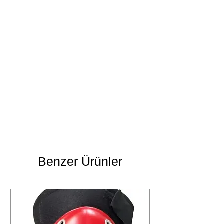
Benzer Ürünler
Yıkama